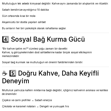
Mutluluğun tek sebebi kimyasal değildir. Kahve aynı zamanda bir alışkanlık ve ritüeldir.
Sabah kendinize ayırdığınız 10 dakika
Gün ortasında kısa bir mola
Akşamüstü bir dostla yapılan sohbet
Bu anların her biri psikolojik olarak rahatlama sağlar.
4️⃣ Sosyal Bağ Kurma Gücü
“Bir kahve içelim mi?” cümlesi çoğu zaman bir davettir.
Kahve; iş görüşmelerinden dost sohbetlerine kadar birçok sosyal etkileşimin
merkezindedir.
Sosyal bağ kurmak ise mutluluğun en önemli faktörlerinden biridir.
☕ 5️⃣ Doğru Kahve, Daha Keyifli
Deneyim
Mutluluk yalnızca kafein miktarına bağlı değildir; içtiğiniz kahvenin aroması ve kalitesi
de önemlidir.
Çiçeksi ve canlı profiller → Sabah enerjisi
Çikolata ve karamel notaları → Dengeli ve yumuşak his