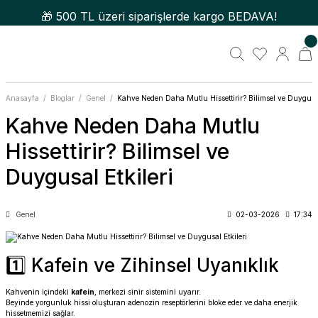
🎁 500 TL üzeri siparişlerde kargo BEDAVA!
Anasayfa
Bloglar
Genel
Kahve Neden Daha Mutlu Hissettirir? Bilimsel ve Duygusal
Kahve Neden Daha Mutlu
Hissettirir? Bilimsel ve
Duygusal Etkileri
Genel
02-03-2026
17:34
1️⃣ Kafein ve Zihinsel Uyanıklık
Kahvenin içindeki
kafein
, merkezi sinir sistemini uyarır.
Beyinde yorgunluk hissi oluşturan adenozin reseptörlerini bloke eder ve daha enerjik
hissetmemizi sağlar.